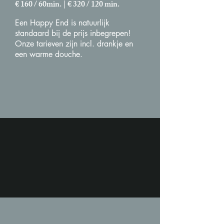
€ 160 / 60min. | € 320 / 120 min.
Een Happy End is natuurlijk
standaard bij de prijs inbegrepen!​
Onze tarieven zijn incl. drankje en
een warme douche.